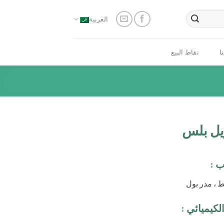
العربية
ا
نقاط البيع
ريل بلس
ب :
، مدر بول
لكيميائي :