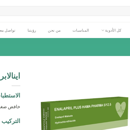
كل الأدوية
المناسبات
من نحن
رؤيتنا
تواصل معن
اينالاب
الاستطبا
خافض ضغط 
التركيب ا