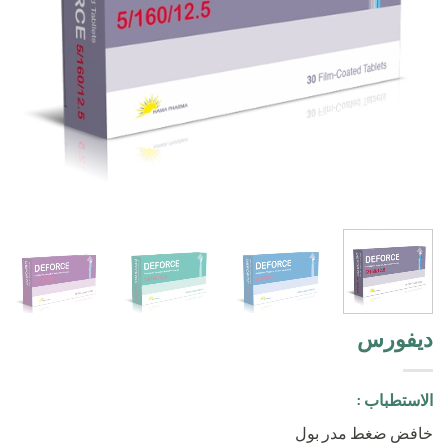
ديفورس
الاستطباب :
خافض ضغط مدر بول