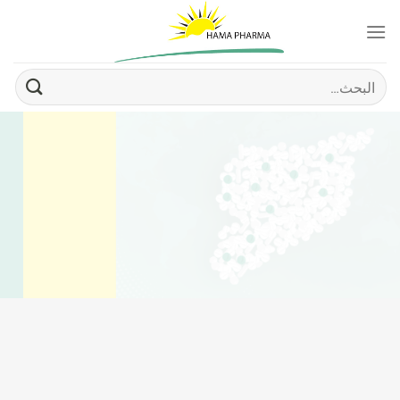
Ski
t
conten
البحث
عن: